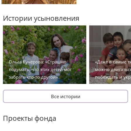
Истории усыновления
Ольга Кучерова: «Страшно
«Даже в самые 
подумать, что этих детей мог
можно двигаться
забрать кто-то другой»
побеждать и укр
Все истории
Проекты фонда