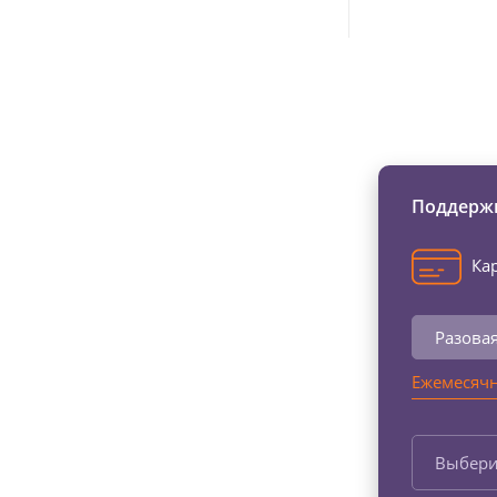
Изменяйте жи
Поддержи
Кар
Разова
Ежемесячн
Выбери