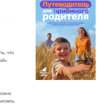
ть, что
гой»
можно
реплять