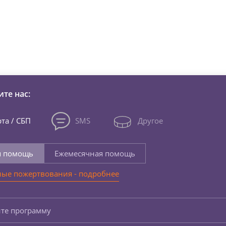
зни детей из детских домов 
те нас:
та / СБП
SMS
Другое
я помощь
Ежемесячная помощь
ые пожертвования - подробнее
те программу