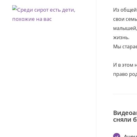
Из общей
свои семь
малышей, 
жизнь.
Мы стара
И в этом
право род
Видеоа
сняли 
Ано