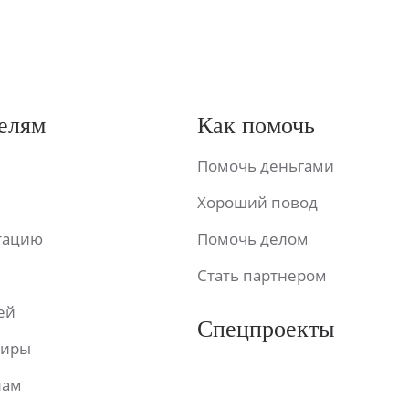
елям
Как помочь
Помочь деньгами
Хороший повод
ьтацию
Помочь делом
Стать партнером
ей
Спецпроекты
фиры
лам