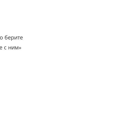
о берите
е с ним»