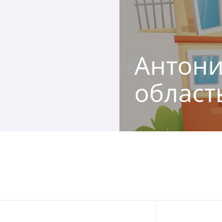
Антони
област