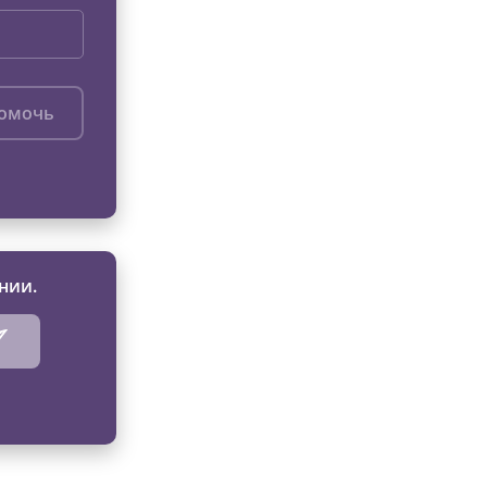
помочь
нии.