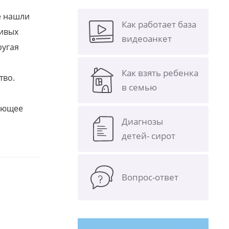
е нашли
Как работает база
ливых
видеоанкет
ругая
Как взять ребенка
тво.
в семью
щающее
Диагнозы
детей- сирот
Вопрос-ответ