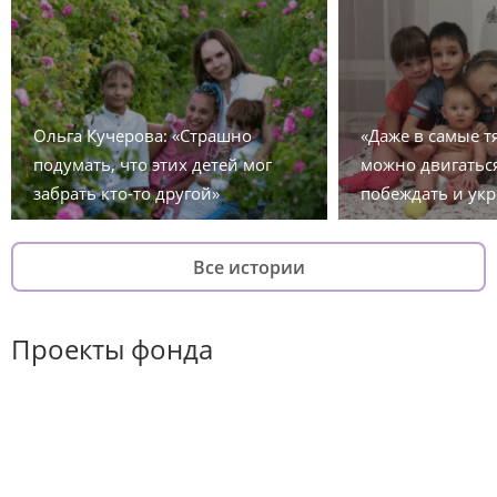
Ольга Кучерова: «Страшно
«Даже в самые 
подумать, что этих детей мог
можно двигаться
забрать кто-то другой»
побеждать и укр
Все истории
Проекты фонда