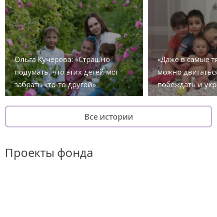
Ольга Кучерова: «Страшно
«Даже в самые 
подумать, что этих детей мог
можно двигаться
забрать кто-то другой»
побеждать и укр
Все истории
Проекты фонда