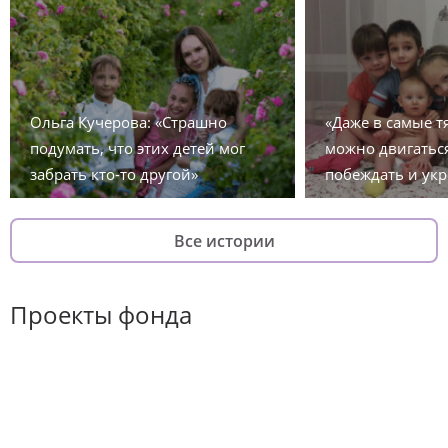
Ольга Кучерова: «Страшно
«Даже в самые 
подумать, что этих детей мог
можно двигаться
забрать кто-то другой»
побеждать и укр
Все истории
Проекты фонда