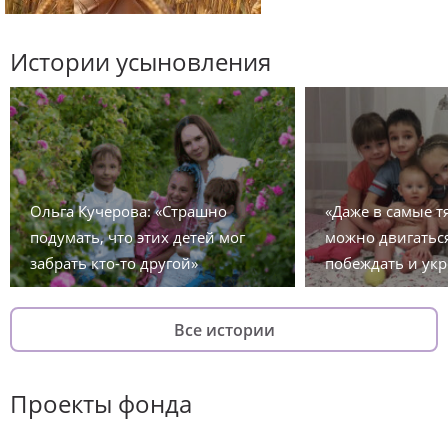
Истории усыновления
Ольга Кучерова: «Страшно
«Даже в самые 
подумать, что этих детей мог
можно двигаться
забрать кто-то другой»
побеждать и укр
Все истории
Проекты фонда