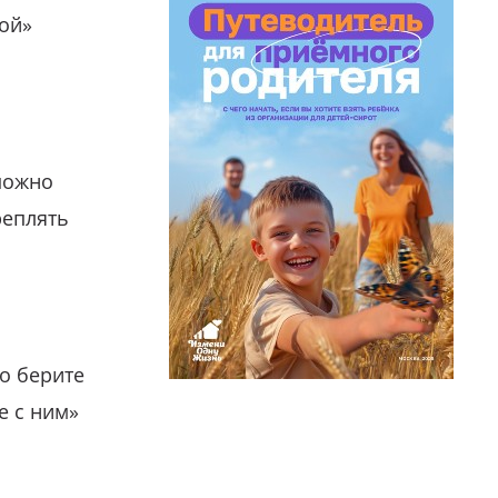
гой»
можно
реплять
о берите
е с ним»