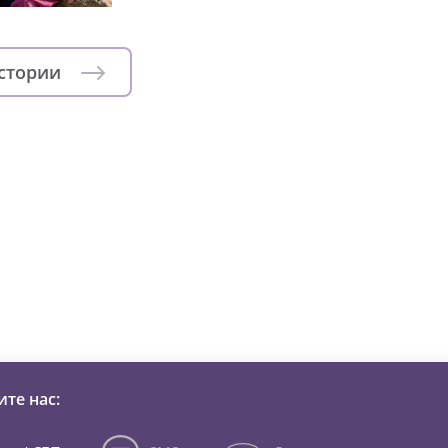
истории
зни детей из детских домов 
те нас: