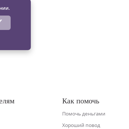
нии.
елям
Как помочь
Помочь деньгами
Хороший повод