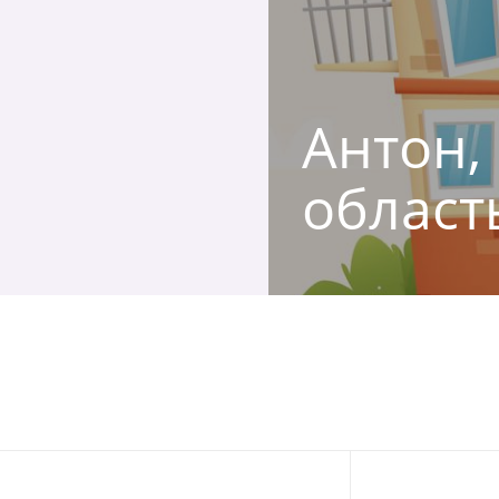
Антон, 
област