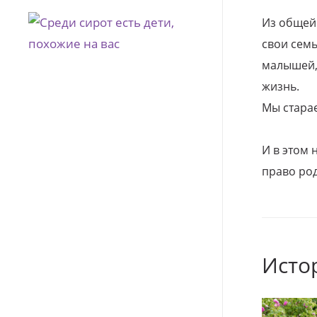
Из общей
свои семь
малышей, 
жизнь.
Мы стара
И в этом
право род
Исто