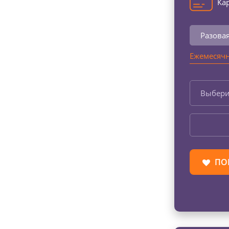
Кар
Разова
Ежемесячн
Выбери
ПО