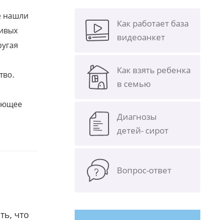
е нашли
Как работает база
ливых
видеоанкет
ругая
Как взять ребенка
тво.
в семью
щающее
Диагнозы
детей- сирот
Вопрос-ответ
ть, что