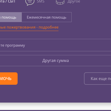
та / СБП
SMS
Другое
я помощь
Ежемесячная помощь
ые пожертвования - подробнее
те программу
Другая сумма
МОЧЬ
Как еще 