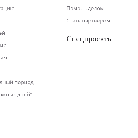
ьтацию
Помочь делом
Стать партнером
ей
Спецпроекты
фиры
лам
одный период"
важных дней"