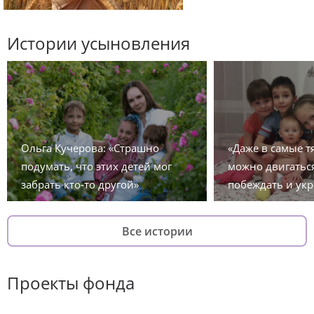
Истории усыновления
Ольга Кучерова: «Страшно
«Даже в самые 
подумать, что этих детей мог
можно двигаться
забрать кто-то другой»
побеждать и укр
Все истории
Проекты фонда