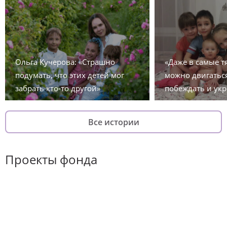
Ольга Кучерова: «Страшно
«Даже в самые 
подумать, что этих детей мог
можно двигаться
забрать кто-то другой»
побеждать и укр
Все истории
Проекты фонда