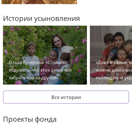
Истории усыновления
Ольга Кучерова: «Страшно
«Даже в самые 
подумать, что этих детей мог
можно двигаться
забрать кто-то другой»
побеждать и укр
Все истории
Проекты фонда