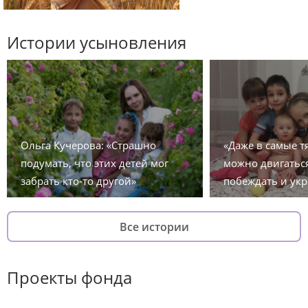
Истории усыновления
Ольга Кучерова: «Страшно
«Даже в самые 
подумать, что этих детей мог
можно двигаться
забрать кто-то другой»
побеждать и укр
Все истории
Проекты фонда