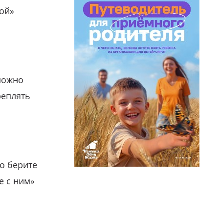
гой»
можно
реплять
о берите
е с ним»