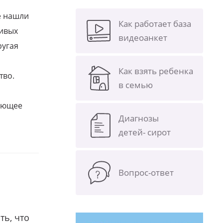
е нашли
Как работает база
ливых
видеоанкет
ругая
Как взять ребенка
тво.
в семью
щающее
Диагнозы
детей- сирот
Вопрос-ответ
ть, что