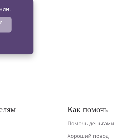
нии.
елям
Как помочь
Помочь деньгами
Хороший повод