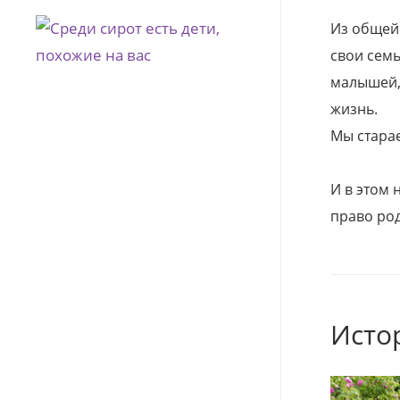
Из общей
свои семь
малышей, 
жизнь.
Мы стара
И в этом
право род
Исто