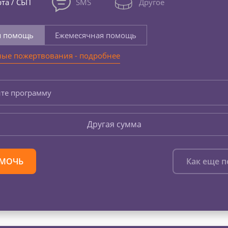
та / СБП
SMS
Другое
я помощь
Ежемесячная помощь
ые пожертвования - подробнее
те программу
Другая сумма
МОЧЬ
Как еще 