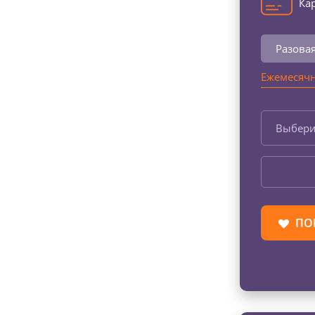
Кар
Разова
Ежемесячн
Выбери
ПО