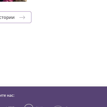
истории
зни детей из детских домов 
те нас: