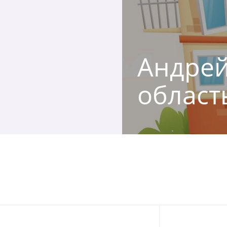
Андрей
област