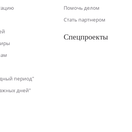
ьтацию
Помочь делом
Стать партнером
ей
Спецпроекты
фиры
лам
одный период"
важных дней"