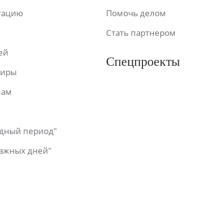
ьтацию
Помочь делом
Стать партнером
ей
Спецпроекты
фиры
лам
одный период"
важных дней"