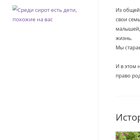
Из общей
свои семь
малышей, 
жизнь.
Мы стара
И в этом
право род
Исто