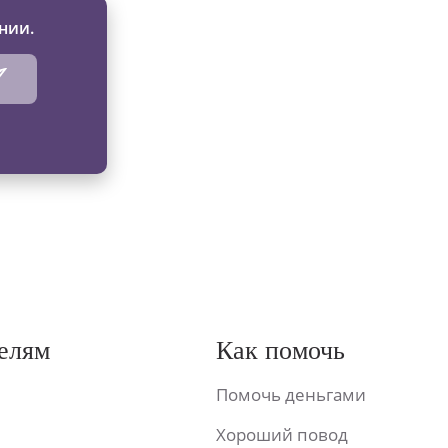
нии.
елям
Как помочь
Помочь деньгами
Хороший повод