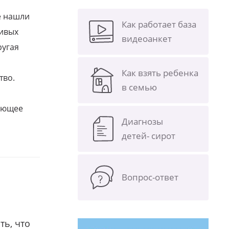
е нашли
Как работает база
ливых
видеоанкет
ругая
Как взять ребенка
тво.
в семью
щающее
Диагнозы
детей- сирот
Вопрос-ответ
ть, что