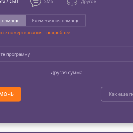
та / СБП
SMS
Другое
я помощь
Ежемесячная помощь
ые пожертвования - подробнее
те программу
Другая сумма
МОЧЬ
Как еще 