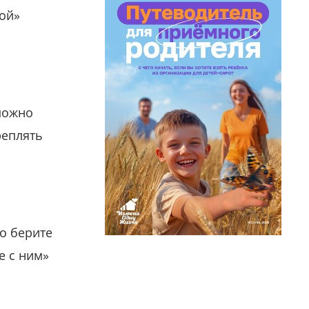
гой»
можно
реплять
о берите
е с ним»