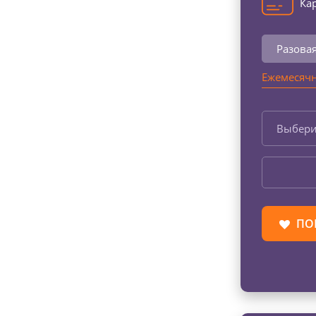
Кар
Разова
Ежемесячн
Выбери
ПО