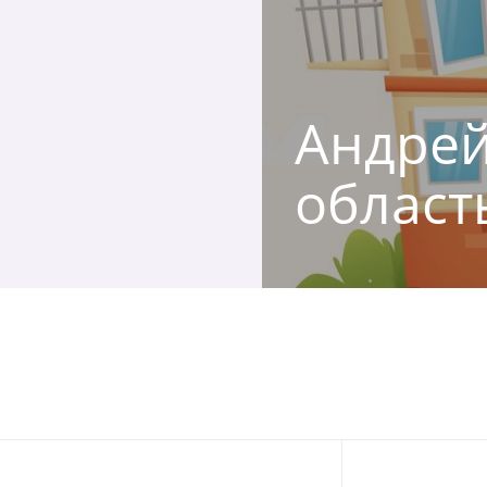
Андрей,
област