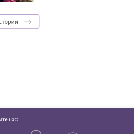
истории
зни детей из детских домов 
те нас: