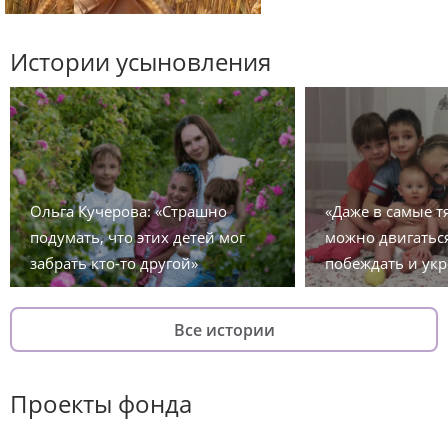
Истории усыновления
Ольга Кучерова: «Страшно
«Даже в самые 
подумать, что этих детей мог
можно двигаться
забрать кто-то другой»
побеждать и укр
Все истории
Проекты фонда