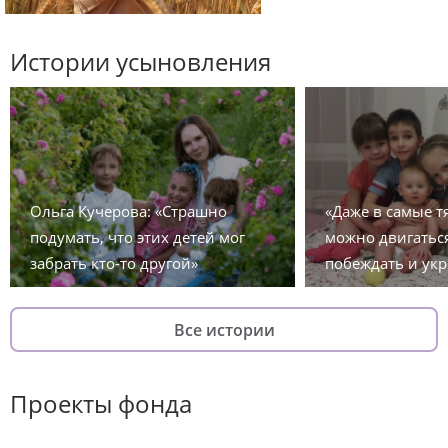
Истории усыновления
Ольга Кучерова: «Страшно
«Даже в самые 
подумать, что этих детей мог
можно двигаться
забрать кто-то другой»
побеждать и укр
Все истории
Проекты фонда