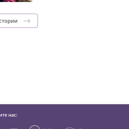
истории
зни детей из детских домов 
те нас: