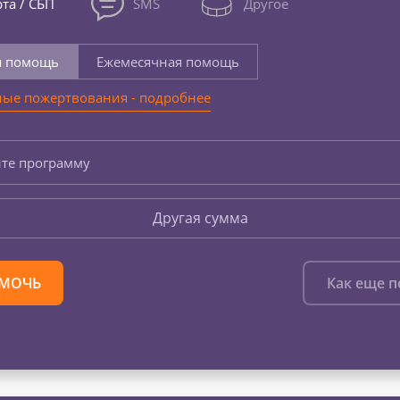
та / СБП
SMS
Другое
я помощь
Ежемесячная помощь
ые пожертвования - подробнее
те программу
Другая сумма
МОЧЬ
Как еще 