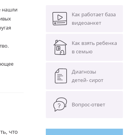
е нашли
Как работает база
ливых
видеоанкет
ругая
Как взять ребенка
тво.
в семью
щающее
Диагнозы
детей- сирот
Вопрос-ответ
ть, что