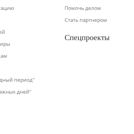
ьтацию
Помочь делом
Стать партнером
ей
Спецпроекты
фиры
лам
одный период"
важных дней"