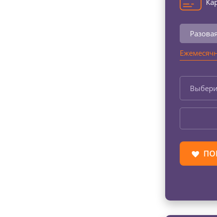
Кар
Разова
Ежемесячн
Выбери
ПО