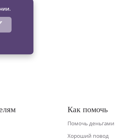
нии.
елям
Как помочь
Помочь деньгами
Хороший повод