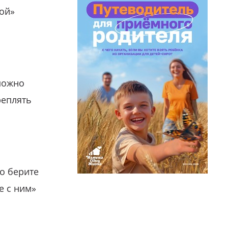
гой»
можно
реплять
о берите
е с ним»