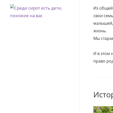
Из общей
свои семь
малышей, 
жизнь.
Мы стара
И в этом
право род
Исто