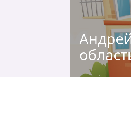
Андрей
област