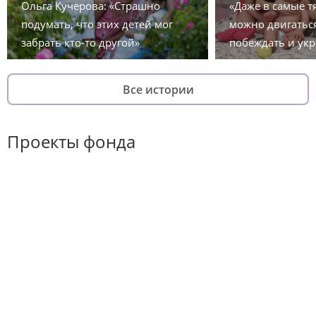
Ольга Кучерова: «Страшно
«Даже в самые 
подумать, что этих детей мог
можно двигаться
забрать кто-то другой»
побеждать и укр
Все истории
Проекты фонда