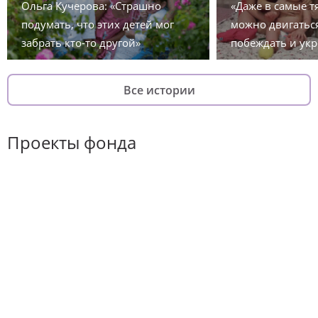
Ольга Кучерова: «Страшно
«Даже в самые 
подумать, что этих детей мог
можно двигаться
забрать кто-то другой»
побеждать и укр
Все истории
Проекты фонда