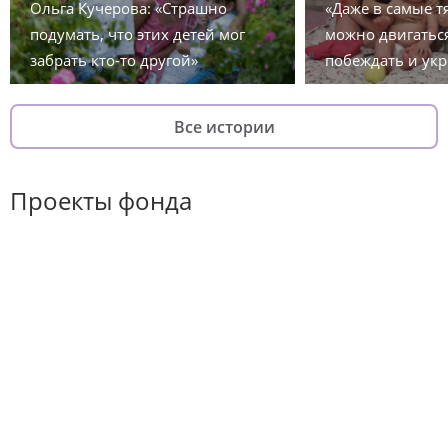
Ольга Кучерова: «Страшно
«Даже в самые 
подумать, что этих детей мог
можно двигаться
забрать кто-то другой»
побеждать и укр
Все истории
Проекты фонда