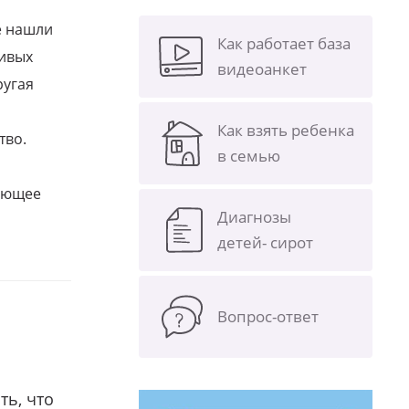
е нашли
Как работает база
ливых
видеоанкет
ругая
Как взять ребенка
тво.
в семью
щающее
Диагнозы
детей- сирот
Вопрос-ответ
ть, что