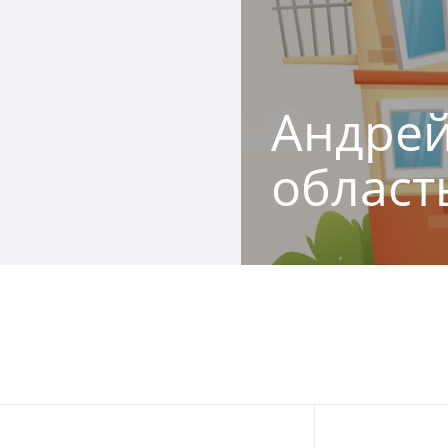
Андрей
област