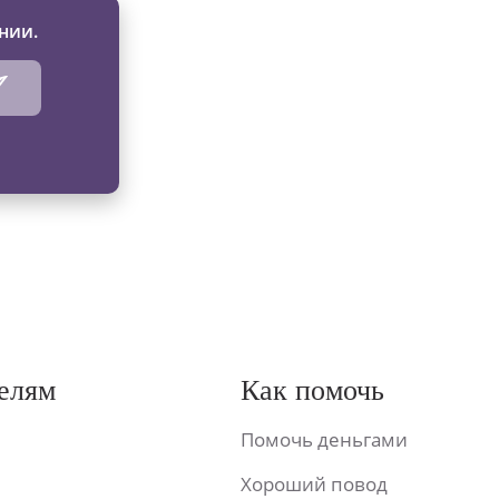
нии.
елям
Как помочь
Помочь деньгами
Хороший повод