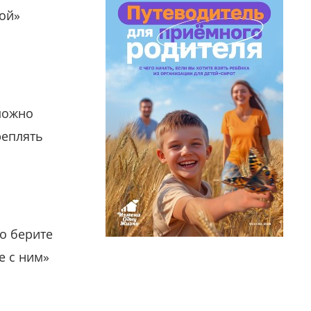
гой»
можно
реплять
о берите
е с ним»