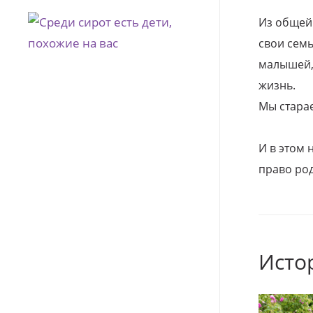
Из общей
свои семь
малышей, 
жизнь.
Мы стара
И в этом
право род
Исто