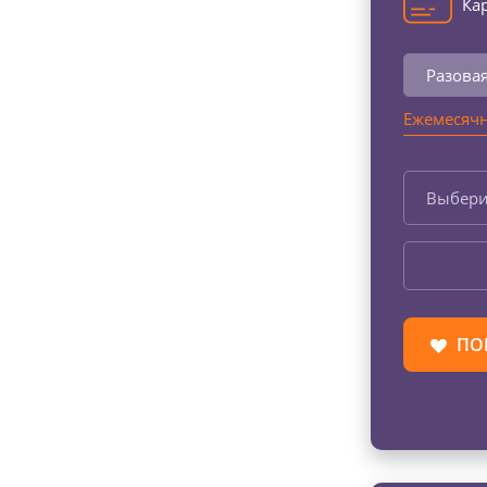
Кар
Разова
Ежемесячн
Выбери
ПО