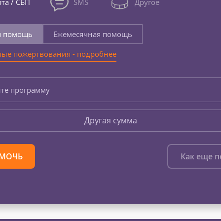
та / СБП
SMS
Другое
я помощь
Ежемесячная помощь
ые пожертвования - подробнее
те программу
Другая сумма
МОЧЬ
Как еще 