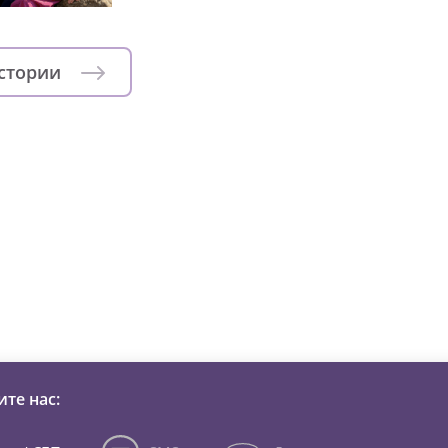
истории
зни детей из детских домов 
те нас: