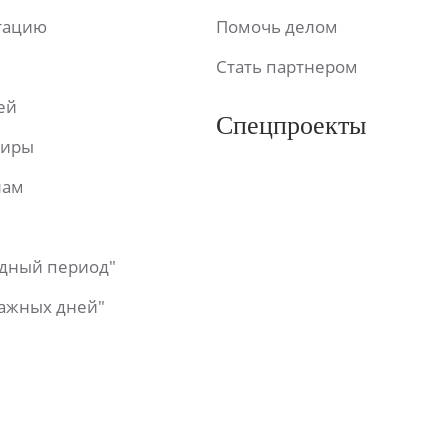
ьтацию
Помочь делом
Стать партнером
ей
Спецпроекты
фиры
лам
одный период"
важных дней"