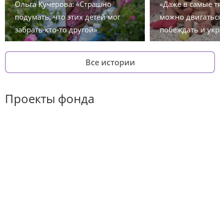
Ольга Кучерова: «Страшно
«Даже в самые 
подумать, что этих детей мог
можно двигаться
забрать кто-то другой»
побеждать и укр
Все истории
Проекты фонда