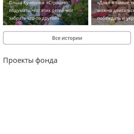
Ольга Кучерова: «Страшно
«Даже в самые 
подумать, что этих детей мог
можно двигаться
забрать кто-то другой»
побеждать и укр
Все истории
Проекты фонда