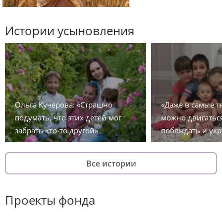
Истории усыновления
Ольга Кучерова: «Страшно
«Даже в самые 
подумать, что этих детей мог
можно двигаться
забрать кто-то другой»
побеждать и укр
Все истории
Проекты фонда