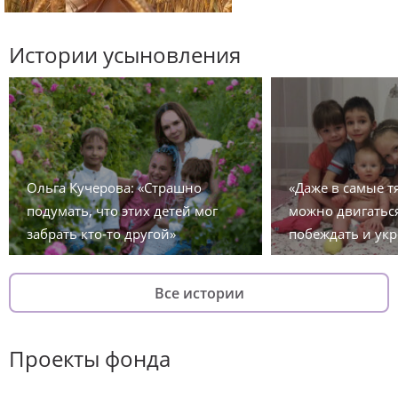
Истории усыновления
Ольга Кучерова: «Страшно
«Даже в самые 
подумать, что этих детей мог
можно двигаться
забрать кто-то другой»
побеждать и укр
Все истории
Проекты фонда