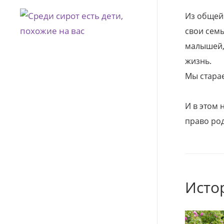
Из общей
свои семь
малышей, 
жизнь.
Мы стара
И в этом
право род
Исто