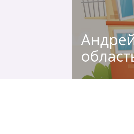
Андрей
област