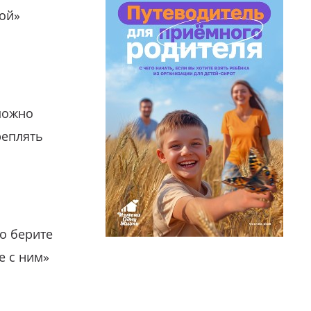
гой»
можно
реплять
о берите
е с ним»