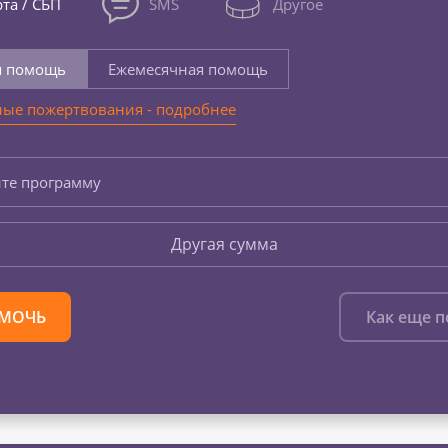
та / СБП
SMS
Другое
я помощь
Ежемесячная помощь
ые пожертвования - подробнее
те программу
Другая сумма
МОЧЬ
Как еще 