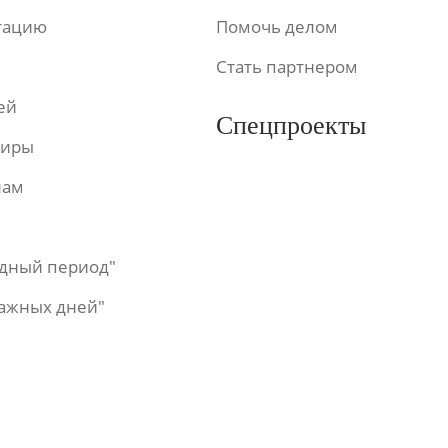
ьтацию
Помочь делом
Стать партнером
ей
Спецпроекты
фиры
лам
одный период"
важных дней"