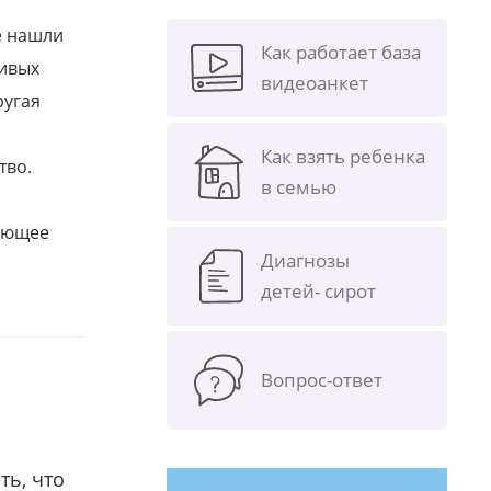
е нашли
Как работает база
ливых
видеоанкет
ругая
Как взять ребенка
тво.
в семью
щающее
Диагнозы
детей- сирот
Вопрос-ответ
ть, что