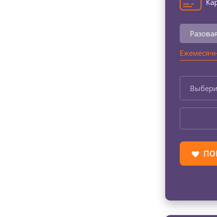
Кар
Разова
Ежемесячн
Выбери
ПО