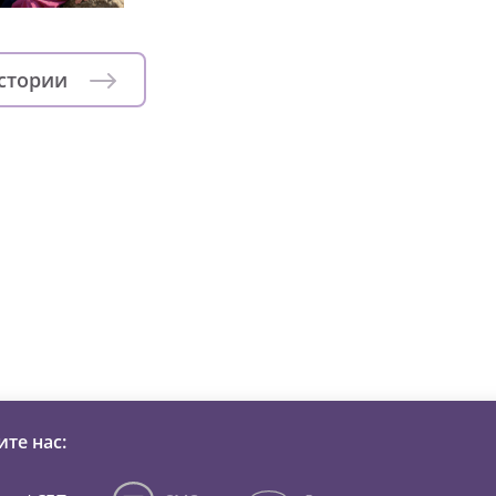
истории
зни детей из детских домов 
те нас: