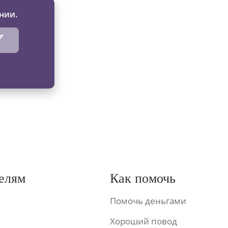
нии.
елям
Как помочь
Помочь деньгами
Хороший повод