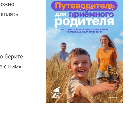
можно
реплять
о берите
е с ним»