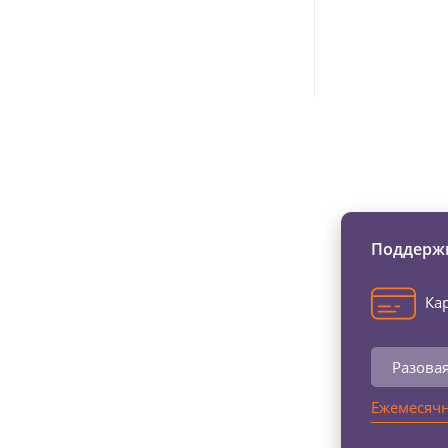
Изменяйте жи
Поддержи
Кар
Разова
Ежемесячн