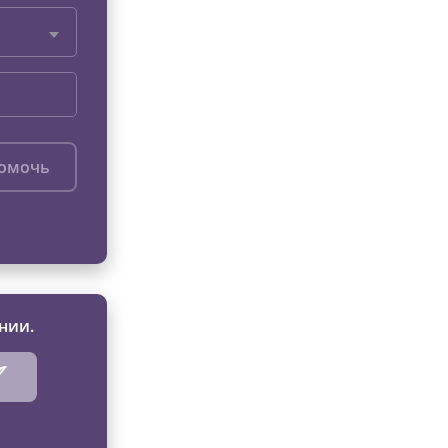
помочь
нии.