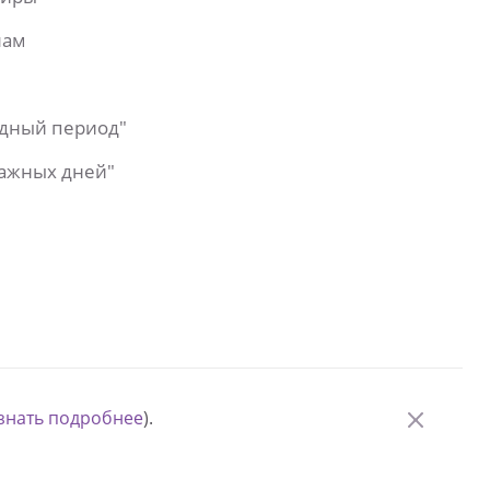
лам
одный период"
важных дней"
знать подробнее
).
© Измени одну жизнь