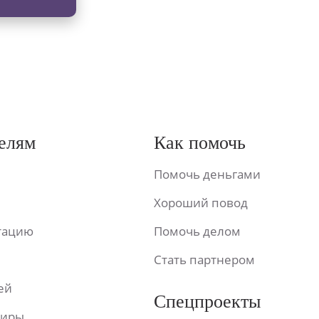
елям
Как помочь
Помочь деньгами
Хороший повод
ьтацию
Помочь делом
Стать партнером
ей
Спецпроекты
фиры