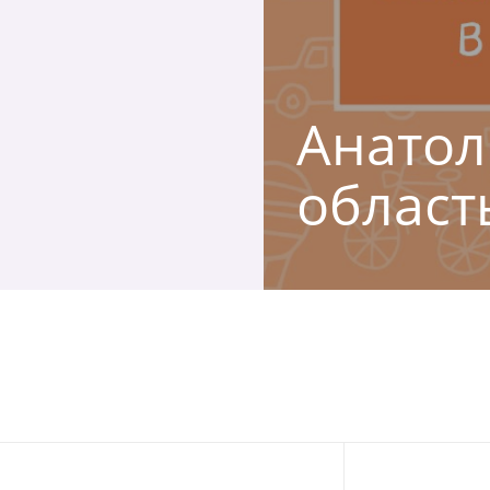
Анатол
област