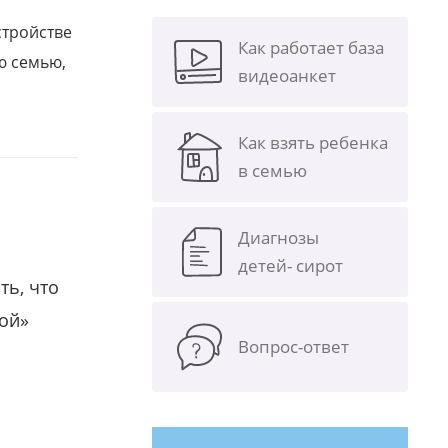
стройстве
Как работает база
ю семью,
видеоанкет
Как взять ребенка
в семью
Диагнозы
детей- сирот
ть, что
гой»
Вопрос-ответ