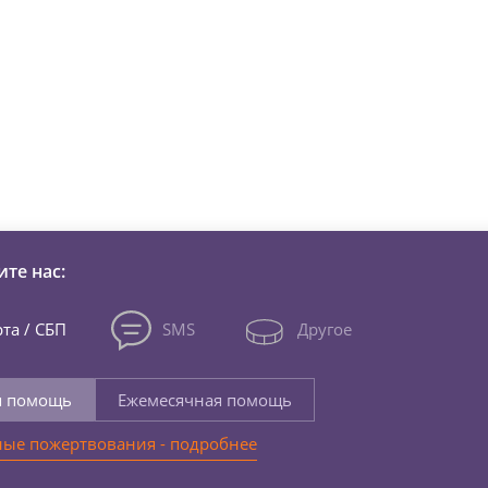
зни детей из детских домов 
те нас:
та / СБП
SMS
Другое
я помощь
Ежемесячная помощь
ые пожертвования - подробнее