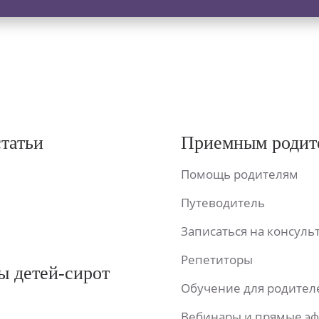
статьи
Приемным родит
Помощь родителям
Путеводитель
Записаться на консул
Репетиторы
ы детей-сирот
Обучение для родител
Вебинары и прямые э