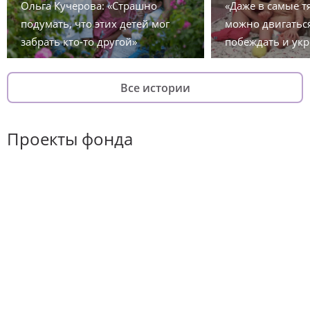
Ольга Кучерова: «Страшно
«Даже в самые 
подумать, что этих детей мог
можно двигаться
забрать кто-то другой»
побеждать и укр
Все истории
Проекты фонда