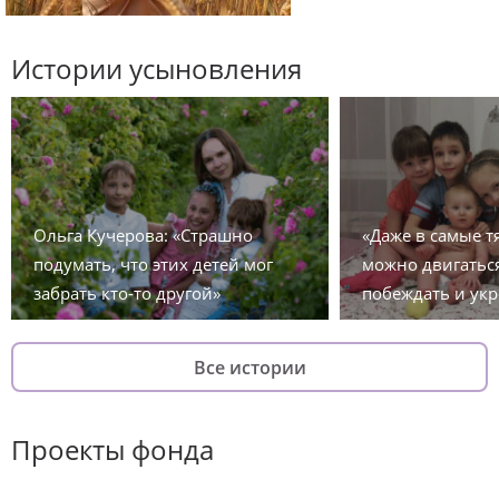
Истории усыновления
Ольга Кучерова: «Страшно
«Даже в самые 
подумать, что этих детей мог
можно двигаться
забрать кто-то другой»
побеждать и укр
Все истории
Проекты фонда