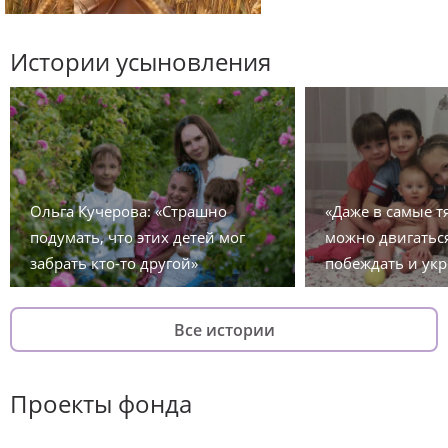
Истории усыновления
Ольга Кучерова: «Страшно
«Даже в самые 
подумать, что этих детей мог
можно двигаться
забрать кто-то другой»
побеждать и укр
Все истории
Проекты фонда