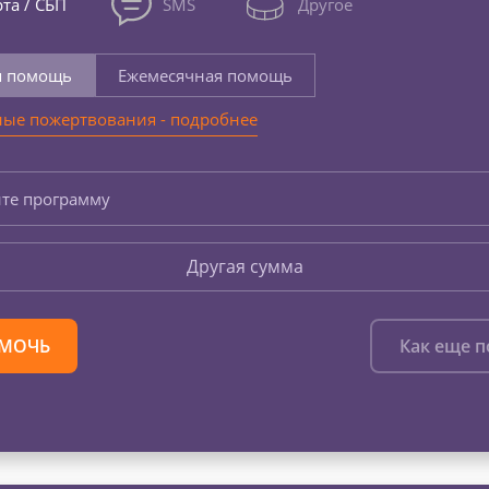
та / СБП
SMS
Другое
я помощь
Ежемесячная помощь
ые пожертвования - подробнее
те программу
Другая сумма
МОЧЬ
Как еще 