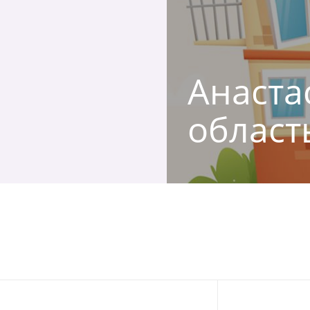
Анастас
област