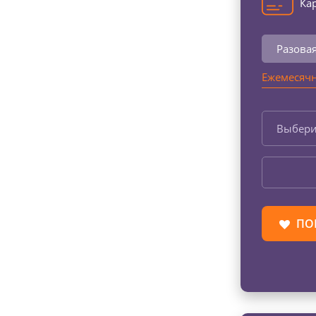
Кар
Разова
Ежемесячн
Выбери
ПО