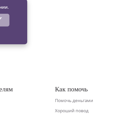
нии.
елям
Как помочь
Помочь деньгами
Хороший повод