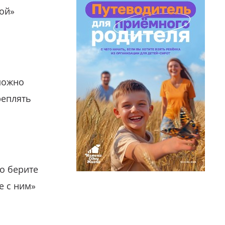
гой»
можно
реплять
о берите
е с ним»