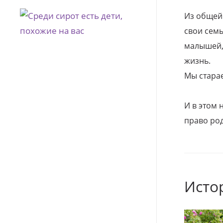
Из общей
свои семь
малышей, 
жизнь.
Мы стара
И в этом
право род
Исто