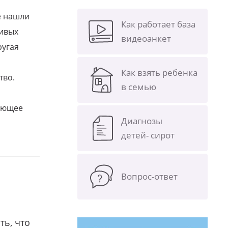
е нашли
Как работает база
ливых
видеоанкет
ругая
Как взять ребенка
тво.
в семью
щающее
Диагнозы
детей- сирот
Вопрос-ответ
ть, что