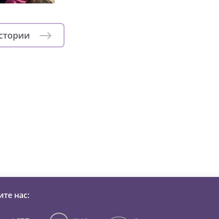
истории
зни детей из детских домов 
те нас: