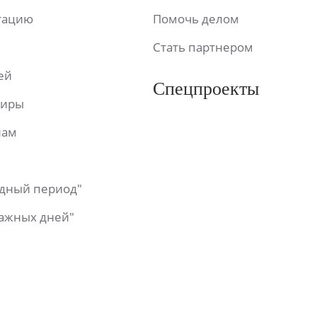
ьтацию
Помочь делом
Стать партнером
ей
Спецпроекты
фиры
лам
одный период"
важных дней"