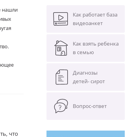
е нашли
Как работает база
ливых
видеоанкет
ругая
Как взять ребенка
тво.
в семью
щающее
Диагнозы
детей- сирот
Вопрос-ответ
ть, что