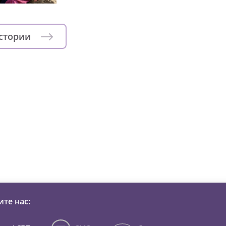
истории
зни детей из детских домов 
те нас: