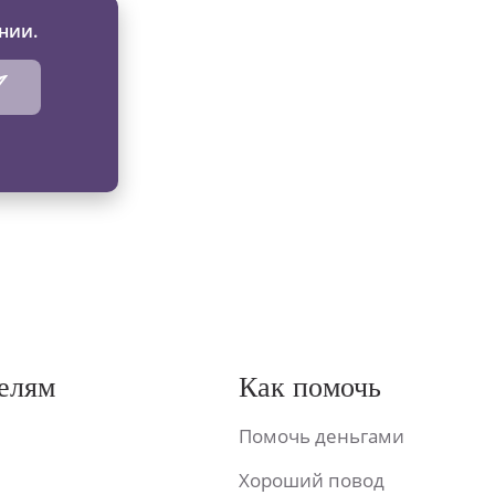
нии.
елям
Как помочь
Помочь деньгами
Хороший повод