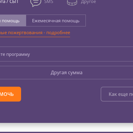
та / СБП
SMS
Другое
я помощь
Ежемесячная помощь
ые пожертвования - подробнее
те программу
Другая сумма
МОЧЬ
Как еще 