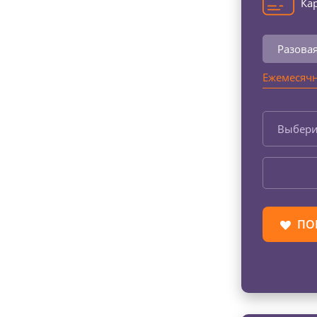
Кар
Разова
Ежемесячн
Выбери
ПО