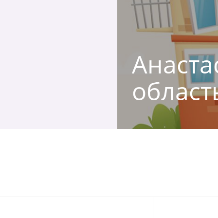
Анаста
област