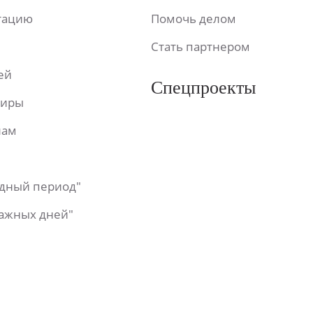
ьтацию
Помочь делом
Стать партнером
ей
Спецпроекты
фиры
лам
одный период"
важных дней"