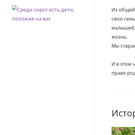
Из общей
свои семь
малышей, 
жизнь.
Мы стара
И в этом
право род
Исто