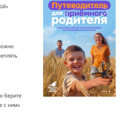
гой»
можно
реплять
о берите
е с ним»