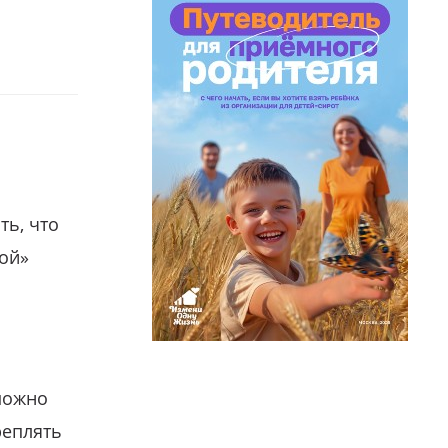
ть, что
гой»
можно
реплять