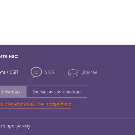
зни детей из детских домов 
те нас:
та / СБП
SMS
Другое
я помощь
Ежемесячная помощь
ые пожертвования - подробнее
те программу