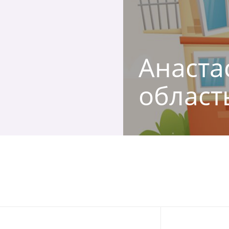
Анаста
област