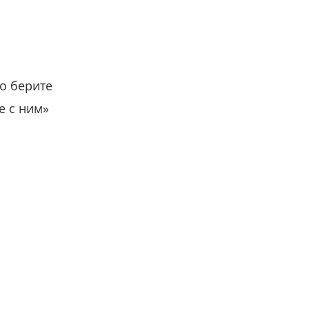
о берите
е с ним»