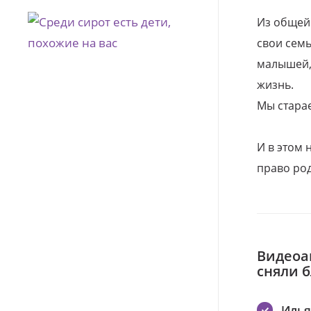
Из общей
свои семь
малышей, 
жизнь.
Мы стара
И в этом
право род
Видеоа
сняли 
Илья