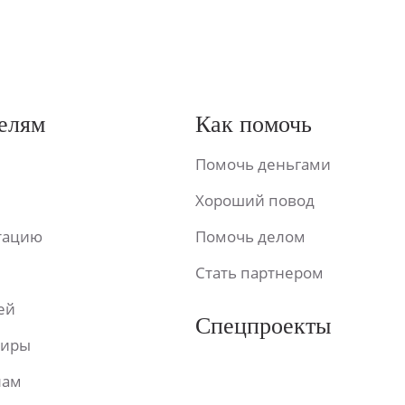
елям
Как помочь
Помочь деньгами
Хороший повод
ьтацию
Помочь делом
Стать партнером
ей
Спецпроекты
фиры
лам