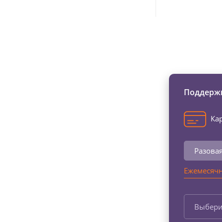
Изменяйте жи
Поддержи
Кар
Разова
Ежемесячн
Выбери