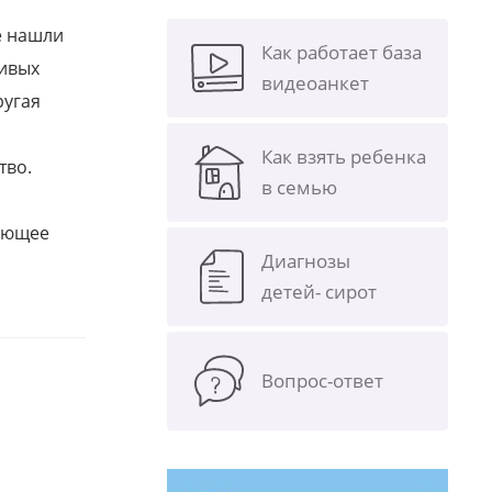
е нашли
Как работает база
ливых
видеоанкет
ругая
Как взять ребенка
тво.
в семью
щающее
Диагнозы
детей- сирот
Вопрос-ответ