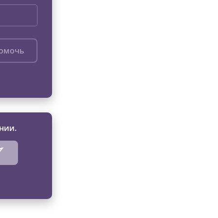
помочь
нии.