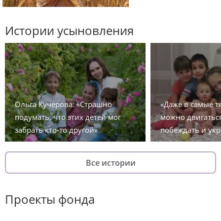
Истории усыновления
Ольга Кучерова: «Страшно
«Даже в самые 
подумать, что этих детей мог
можно двигаться
забрать кто-то другой»
побеждать и укр
Все истории
Проекты фонда