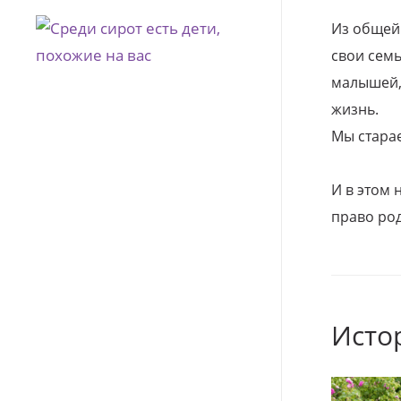
Из общей
свои семь
малышей, 
жизнь.
Мы стара
И в этом
право род
Исто