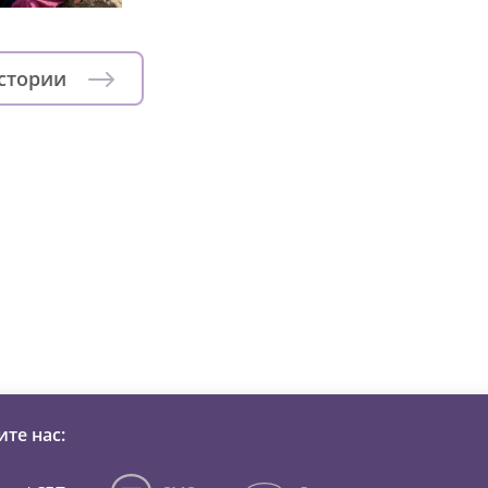
истории
зни детей из детских домов 
те нас: