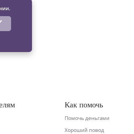
нии.
елям
Как помочь
Помочь деньгами
Хороший повод