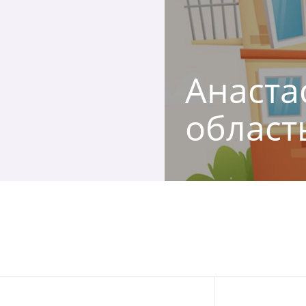
Анаста
област