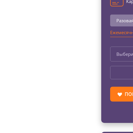
Кар
Разова
Ежемесячн
Выбери
ПО