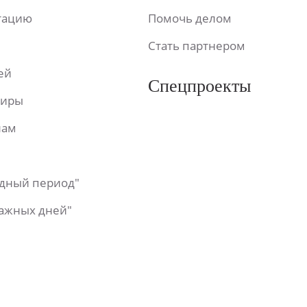
ьтацию
Помочь делом
Стать партнером
ей
Спецпроекты
фиры
лам
одный период"
важных дней"