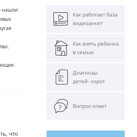
е нашли
Как работает база
ливых
видеоанкет
ругая
Как взять ребенка
тво.
в семью
щающее
Диагнозы
детей- сирот
Вопрос-ответ
ть, что