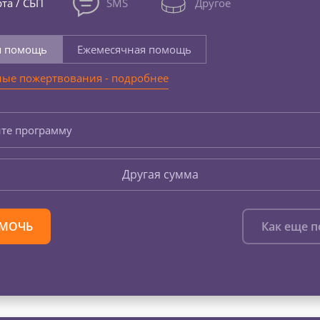
та / СБП
SMS
Другое
я помощь
Ежемесячная помощь
ые пожертвования - подробнее
те программу
Другая сумма
МОЧЬ
Как еще 