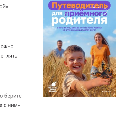
гой»
можно
реплять
о берите
е с ним»