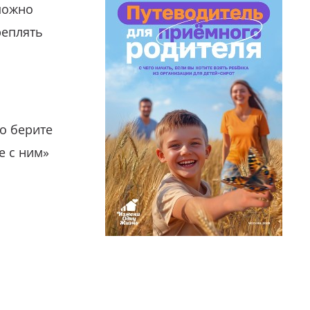
можно
реплять
о берите
е с ним»