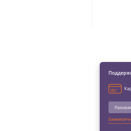
Изменяйте жи
Поддержи
Кар
Разова
Ежемесячн