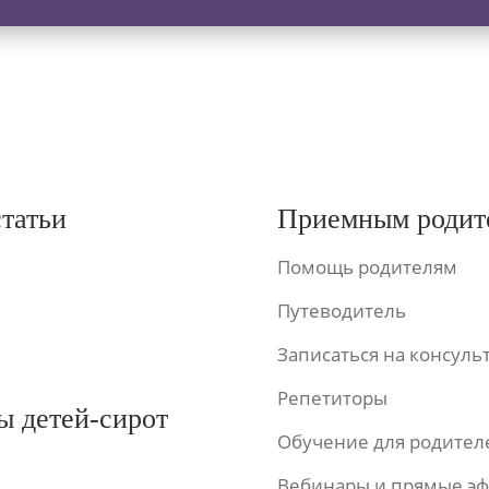
статьи
Приемным родит
Помощь родителям
Путеводитель
Записаться на консул
Репетиторы
ы детей-сирот
Обучение для родител
Вебинары и прямые э