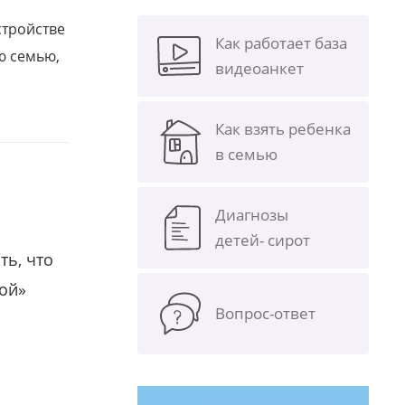
стройстве
Как работает база
ю семью,
видеоанкет
Как взять ребенка
в семью
Диагнозы
детей- сирот
ть, что
гой»
Вопрос-ответ