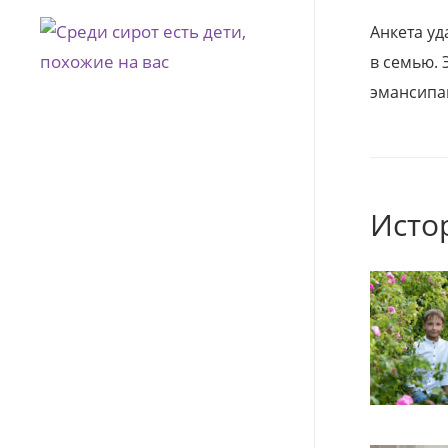
Анкета уд
в семью. 
эмансипа
Исто