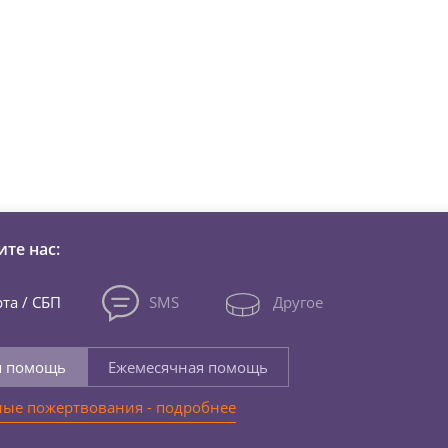
зни детей из детских домов 
те нас:
та / СБП
SMS
Другое
я помощь
Ежемесячная помощь
ые пожертвования - подробнее