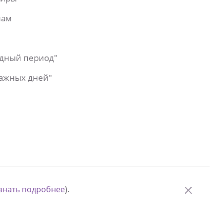
лам
одный период"
важных дней"
знать подробнее
).
© Измени одну жизнь