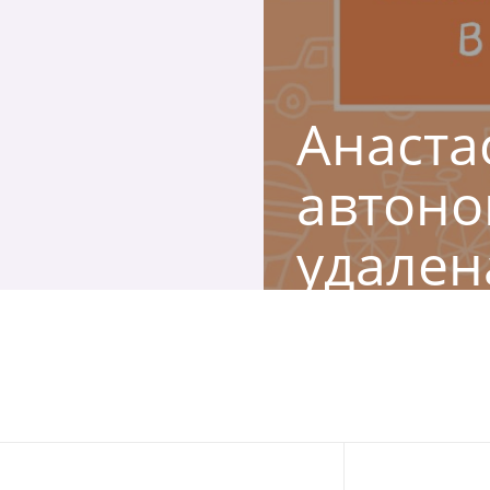
Анаста
автоно
удален