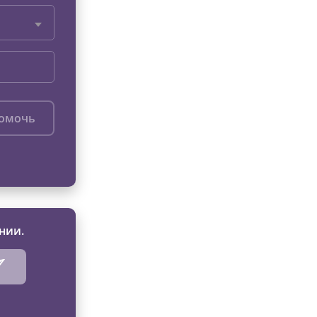
помочь
нии.