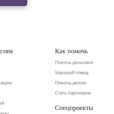
елям
Как помочь
Помочь деньгами
Хороший повод
ьтацию
Помочь делом
Стать партнером
ей
Спецпроекты
фиры