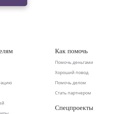
елям
Как помочь
Помочь деньгами
Хороший повод
ьтацию
Помочь делом
Стать партнером
ей
Спецпроекты
фиры