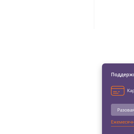
Изменяйте жи
Поддержи
Кар
Разова
Ежемесячн