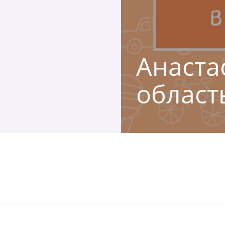
Анаста
област