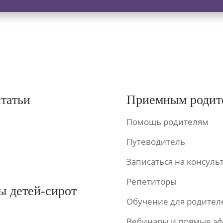
статьи
Приемным родит
Помощь родителям
Путеводитель
Записаться на консул
Репетиторы
ы детей-сирот
Обучение для родител
Вебинары и прямые э