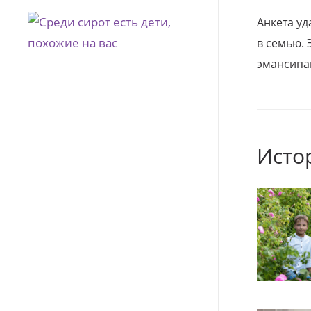
Анкета уд
в семью. 
эмансипа
Исто