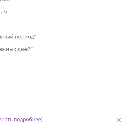
лам
одный период"
важных дней"
знать подробнее
).
© Измени одну жизнь