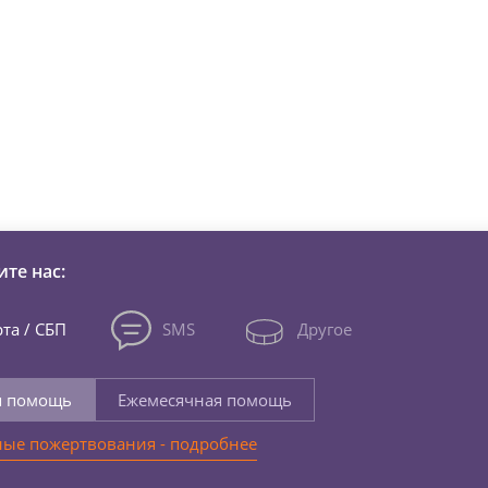
зни детей из детских домов 
те нас:
та / СБП
SMS
Другое
я помощь
Ежемесячная помощь
ые пожертвования - подробнее