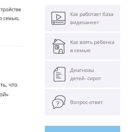
стройстве
Как работает база
ю семью,
видеоанкет
Как взять ребенка
в семью
Диагнозы
детей- сирот
ть, что
гой»
Вопрос-ответ