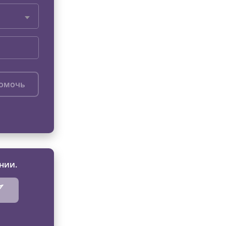
помочь
нии.