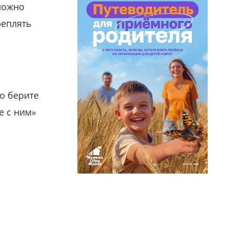
можно
реплять
о берите
е с ним»