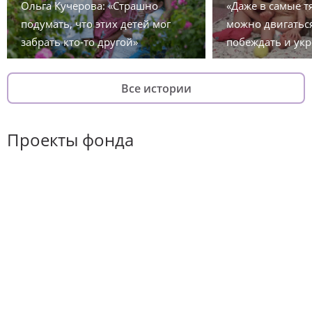
Ольга Кучерова: «Страшно
«Даже в самые 
подумать, что этих детей мог
можно двигаться
забрать кто-то другой»
побеждать и укр
Все истории
Проекты фонда