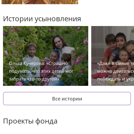
Истории усыновления
Ольга Кучерова: «Страшно
«Даже в самые 
подумать, что этих детей мог
можно двигаться
забрать кто-то другой»
побеждать и укр
Все истории
Проекты фонда