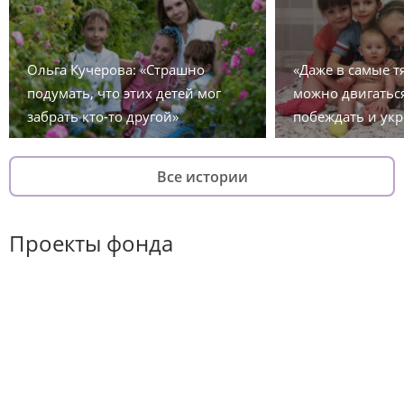
Ольга Кучерова: «Страшно
«Даже в самые 
подумать, что этих детей мог
можно двигаться
забрать кто-то другой»
побеждать и укр
Все истории
Проекты фонда