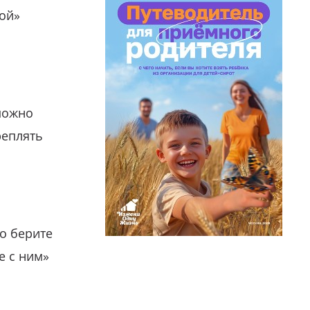
гой»
можно
реплять
о берите
е с ним»