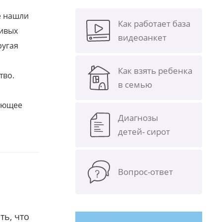
е нашли
Как работает база
ливых
видеоанкет
ругая
Как взять ребенка
тво.
в семью
щающее
Диагнозы
детей- сирот
Вопрос-ответ
ть, что