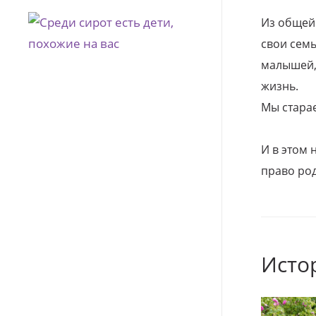
Из общей
свои семь
малышей, 
жизнь.
Мы стара
И в этом
право род
Исто