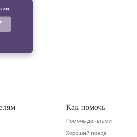
нии.
елям
Как помочь
Помочь деньгами
Хороший повод