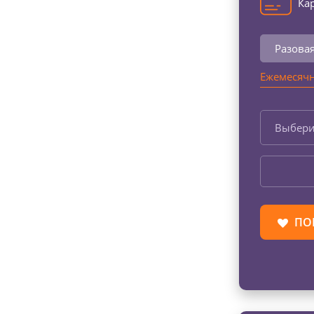
Кар
Разова
Ежемесячн
Выбери
ПО