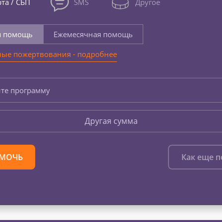
та / СБП
SMS
Другое
я помощь
Ежемесячная помощь
ые пожертвования - подробнее
те программу
Другая сумма
МОЧЬ
Как еще 