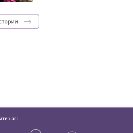
истории
зни детей из детских домов 
те нас: