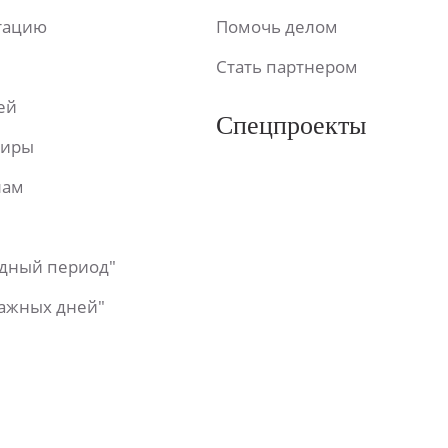
ьтацию
Помочь делом
Стать партнером
ей
Спецпроекты
фиры
лам
одный период"
важных дней"