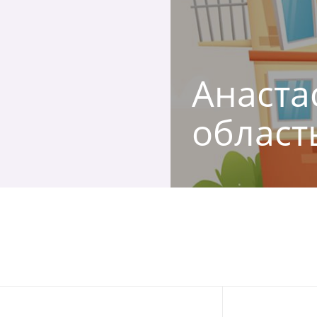
Анастас
област