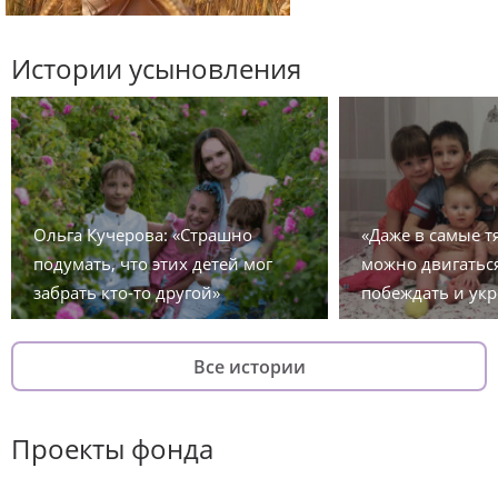
Истории усыновления
Ольга Кучерова: «Страшно
«Даже в самые 
подумать, что этих детей мог
можно двигаться
забрать кто-то другой»
побеждать и укр
Все истории
Проекты фонда