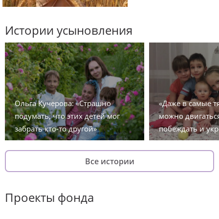
Истории усыновления
Ольга Кучерова: «Страшно
«Даже в самые 
подумать, что этих детей мог
можно двигаться
забрать кто-то другой»
побеждать и укр
Все истории
Проекты фонда