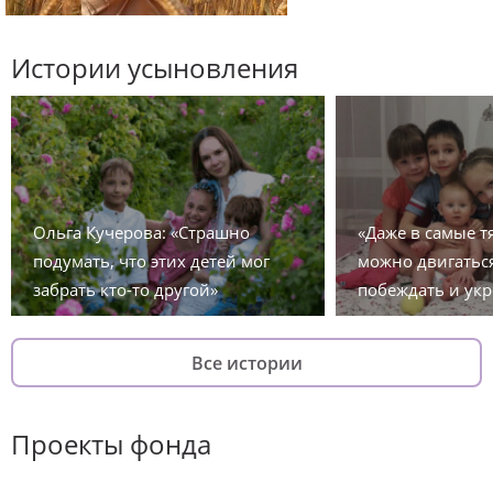
Истории усыновления
Ольга Кучерова: «Страшно
«Даже в самые 
подумать, что этих детей мог
можно двигаться
забрать кто-то другой»
побеждать и укр
Все истории
Проекты фонда