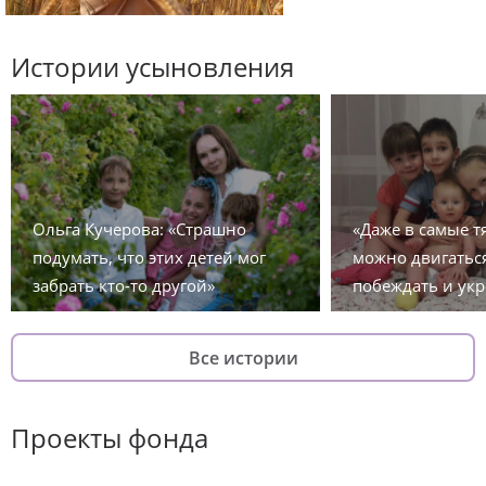
Истории усыновления
Ольга Кучерова: «Страшно
«Даже в самые 
подумать, что этих детей мог
можно двигаться
забрать кто-то другой»
побеждать и укр
Все истории
Проекты фонда