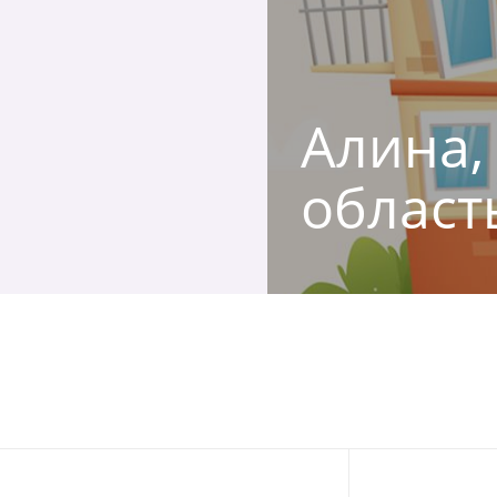
Алина, 
област