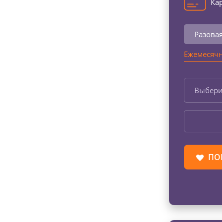
Кар
Разова
Ежемесячн
Выбери
ПО