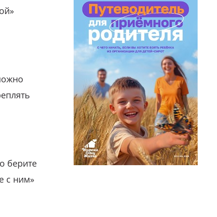
гой»
можно
реплять
о берите
е с ним»