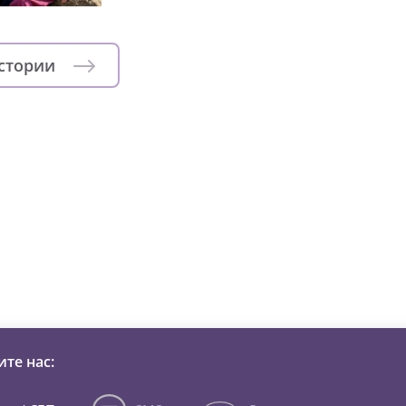
истории
зни детей из детских домов 
те нас: