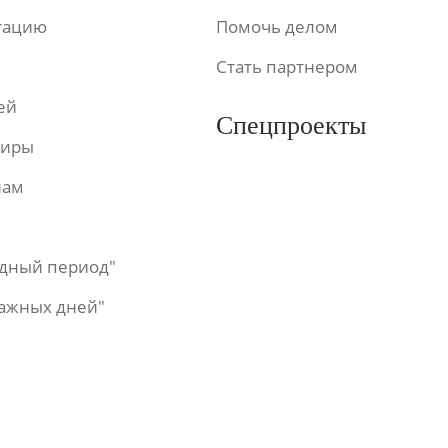
ьтацию
Помочь делом
Стать партнером
ей
Спецпроекты
фиры
лам
одный период"
важных дней"