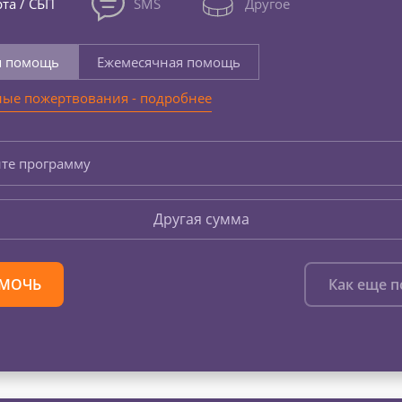
та / СБП
SMS
Другое
я помощь
Ежемесячная помощь
ые пожертвования - подробнее
те программу
Другая сумма
МОЧЬ
Как еще 