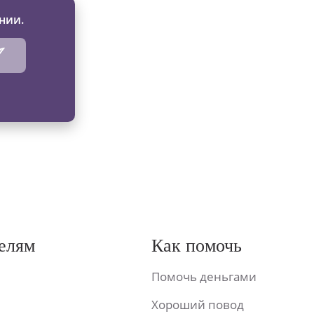
нии.
елям
Как помочь
Помочь деньгами
Хороший повод