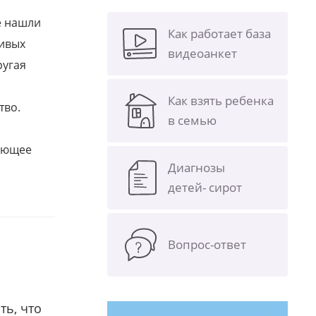
е нашли
Как работает база
ливых
видеоанкет
ругая
Как взять ребенка
тво.
в семью
щающее
Диагнозы
детей- сирот
Вопрос-ответ
ть, что