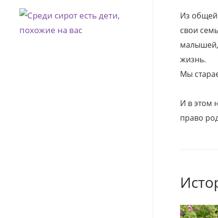
Из общей
свои семь
малышей, 
жизнь.
Мы стара
И в этом
право род
Исто