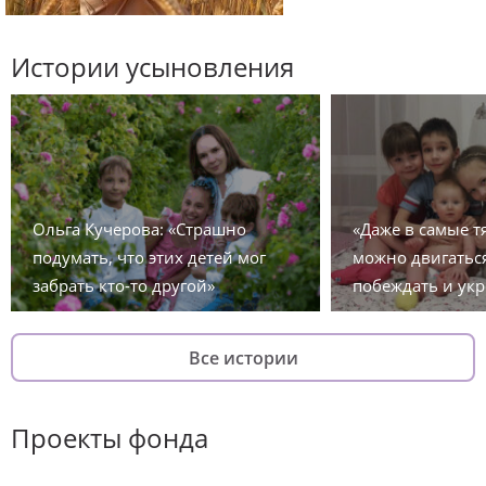
Истории усыновления
Ольга Кучерова: «Страшно
«Даже в самые 
подумать, что этих детей мог
можно двигаться
забрать кто-то другой»
побеждать и укр
Все истории
Проекты фонда