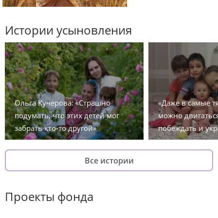
Истории усыновления
Ольга Кучерова: «Страшно
«Даже в самые 
подумать, что этих детей мог
можно двигаться
забрать кто-то другой»
побеждать и укр
Все истории
Проекты фонда