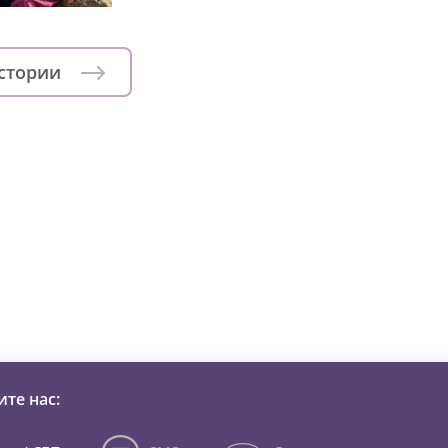
истории
зни детей из детских домов 
те нас: