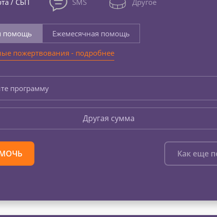
та / СБП
SMS
Другое
я помощь
Ежемесячная помощь
ые пожертвования - подробнее
те программу
Другая сумма
МОЧЬ
Как еще 