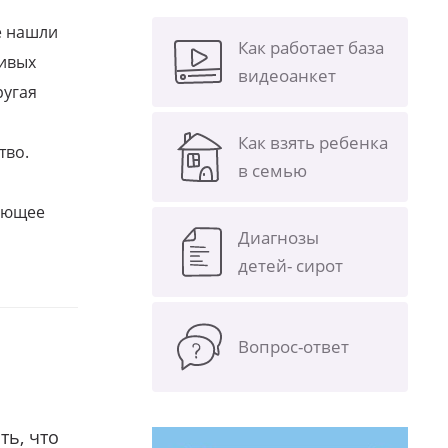
е нашли
Как работает база
ливых
видеоанкет
ругая
Как взять ребенка
тво.
в семью
щающее
Диагнозы
детей- сирот
Вопрос-ответ
ть, что