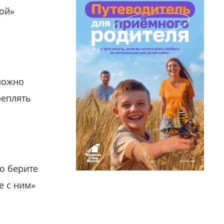
гой»
можно
реплять
о берите
е с ним»