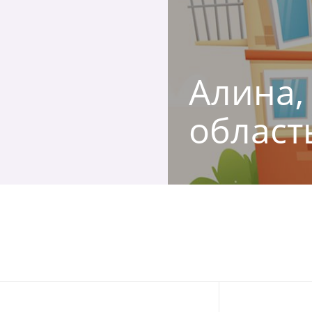
Алина,
област