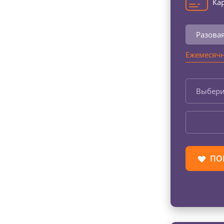
Кар
Разова
Ежемесячн
Выбери
ПО