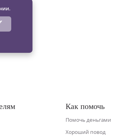
нии.
елям
Как помочь
Помочь деньгами
Хороший повод