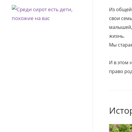
Из общей
свои семь
малышей, 
жизнь.
Мы стара
И в этом
право род
Исто