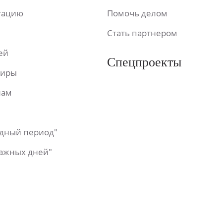
ьтацию
Помочь делом
Стать партнером
ей
Спецпроекты
фиры
лам
одный период"
важных дней"