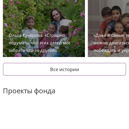
Ольга Кучерова: «Страшно
«Даже в самые 
подумать, что этих детей мог
можно двигаться
забрать кто-то другой»
побеждать и укр
Все истории
Проекты фонда