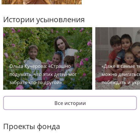
Истории усыновления
Ольга Кучерова: «Страшно
«Даже в самые 
подумать, что этих детей мог
можно двигаться
забрать кто-то другой»
побеждать и укр
Все истории
Проекты фонда